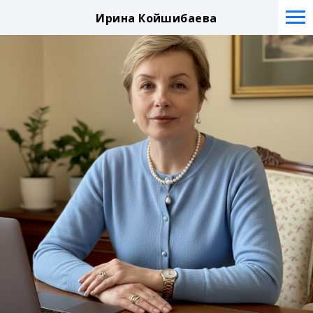
Ирина Койшибаева