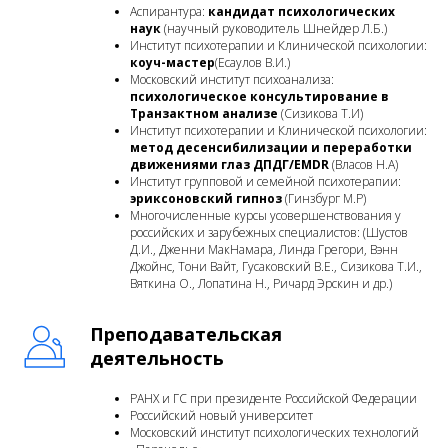
Аспирантура:
кандидат психологических
наук
(научный руководитель Шнейдер Л.Б.)
Институт психотерапии и Клинической психологии:
коуч-мастер
(Есаулов В.И.)
Московский институт психоанализа:
психологическое консультирование в
Транзактном анализе
(Сизикова Т.И)
Институт психотерапии и Клинической психологии:
метод десенсибилизации и переработки
движениями глаз ДПДГ/EMDR
(Власов Н.А)
Институт групповой и семейной психотерапии:
эриксоновский гипноз
(Гинзбург М.Р)
Многочисленные курсы усовершенствования у
российских и зарубежных специалистов: (Шустов
Д.И., Дженни МакНамара, Линда Грегори, Вэнн
Джойнс, Тони Вайт, Гусаковский В.Е., Сизикова Т.И.,
Вяткина О., Лопатина Н., Ричард Эрскин и др.)
Преподавательская
деятельность
РАНХ и ГС при президенте Российской Федерации
Российский новый университет
Московский институт психологических технологий